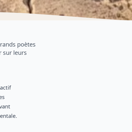
grands poètes
 sur leurs
actif
es
avant
dentale.