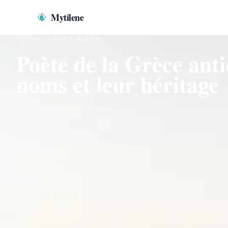
Mytilene
Mytilene
Culture & Traditions
Poète de la Grèce anti
noms et leur héritage
08/06/2026
8 min de lecture