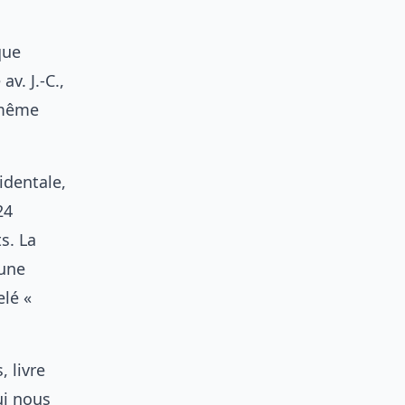
que
v. J.-C.,
 même
identale,
24
s. La
 une
elé «
, livre
ui nous