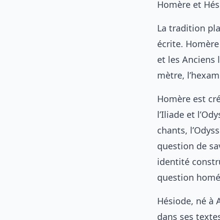
Homère et Hési
La tradition 
écrite. Homère 
et les Anciens
mètre, l’hexam
Homère est cré
l’Iliade et l’O
chants, l’Odys
question de sa
identité constr
question homéri
Hésiode, né à A
dans ses texte