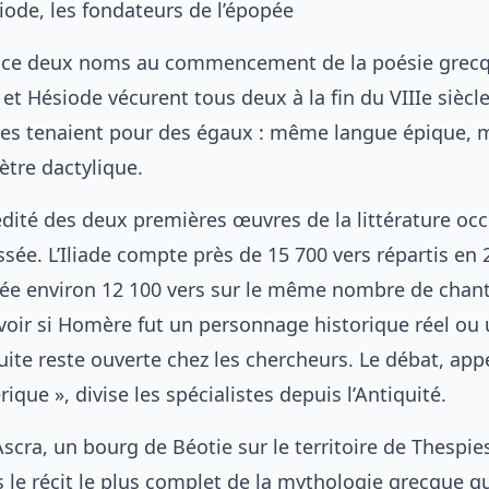
ode, les fondateurs de l’épopée
place deux noms au commencement de la poésie grec
et Hésiode vécurent tous deux à la fin du VIIIe siècle a
 les tenaient pour des égaux : même langue épique,
ètre dactylique.
dité des deux premières œuvres de la littérature occ
dyssée. L’Iliade compte près de 15 700 vers répartis en 
sée environ 12 100 vers sur le même nombre de chant
voir si Homère fut un personnage historique réel ou
uite reste ouverte chez les chercheurs. Le débat, app
que », divise les spécialistes depuis l’Antiquité.
scra, un bourg de Béotie sur le territoire de Thespies
s le récit le plus complet de la mythologie grecque q