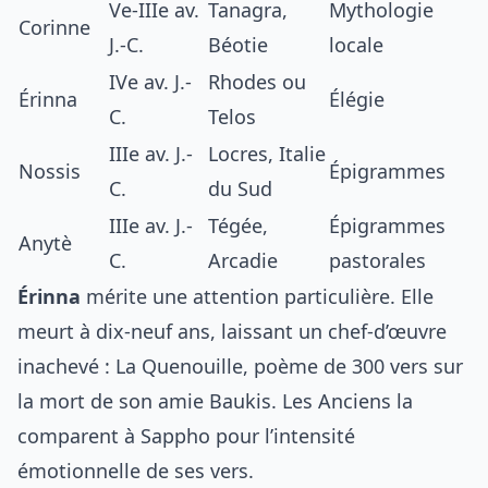
Ve-IIIe av.
Tanagra,
Mythologie
Corinne
J.-C.
Béotie
locale
IVe av. J.-
Rhodes ou
Érinna
Élégie
C.
Telos
IIIe av. J.-
Locres, Italie
Nossis
Épigrammes
C.
du Sud
IIIe av. J.-
Tégée,
Épigrammes
Anytè
C.
Arcadie
pastorales
Érinna
mérite une attention particulière. Elle
meurt à dix-neuf ans, laissant un chef-d’œuvre
inachevé : La Quenouille, poème de 300 vers sur
la mort de son amie Baukis. Les Anciens la
comparent à Sappho pour l’intensité
émotionnelle de ses vers.