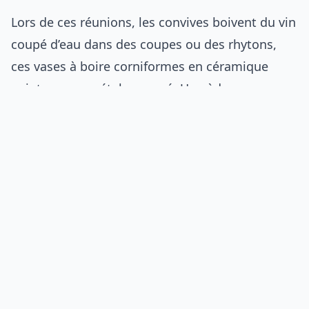
Lors de ces réunions, les convives boivent du vin
coupé d’eau dans des coupes ou des rhytons,
ces vases à boire corniformes en céramique
peinte ou en métal ouvragé. Un aède ou un
convive récite ses vers, souvent en improvisant à
partir de formes métriques connues.
L’île de
Lesbos
reste l’un des berceaux reconnus de
cette culture symposiaque raffinée.
Les poèmes grecs antiques obéissent à des
règles métriques précises. Chaque syllabe est
longue ou brève, et cette alternance crée le
rythme. Cette rigueur explique pourquoi les
traductions, même excellentes, ne restituent