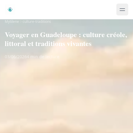
Mytilene
culture-traditions
Voyager en Guadeloupe : culture créole,
littoral et traditions vivantes
03/06/2026
4 min de lecture